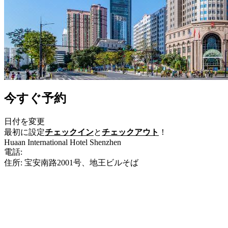
今すぐ予約
日付を変更
最初に設定
チェックイン
と
チェックアウト
！
Huaan International Hotel Shenzhen
電話:
+86-755-83388888
住所: 宝安南路2001号、地王ビルそば